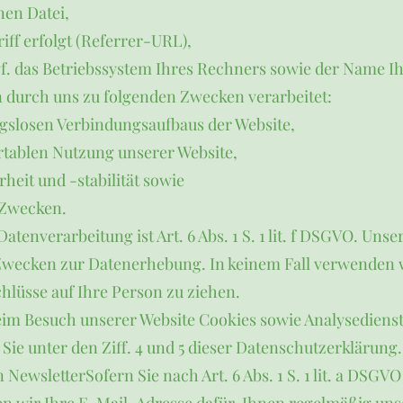
en Datei,
iff erfolgt (Referrer-URL),
. das Betriebssystem Ihres Rechners sowie der Name Ih
durch uns zu folgenden Zwecken verarbeitet:
gslosen Verbindungsaufbaus der Website,
tablen Nutzung unserer Website,
eit und -stabilität sowie
 Zwecken.
atenverarbeitung ist Art. 6 Abs. 1 S. 1 lit. f DSGVO. Unse
n Zwecken zur Datenerhebung. In keinem Fall verwenden 
lüsse auf Ihre Person zu ziehen.
eim Besuch unserer Website Cookies sowie Analysedienst
Sie unter den Ziff. 4 und 5 dieser Datenschutzerklärung.
NewsletterSofern Sie nach Art. 6 Abs. 1 S. 1 lit. a DSGV