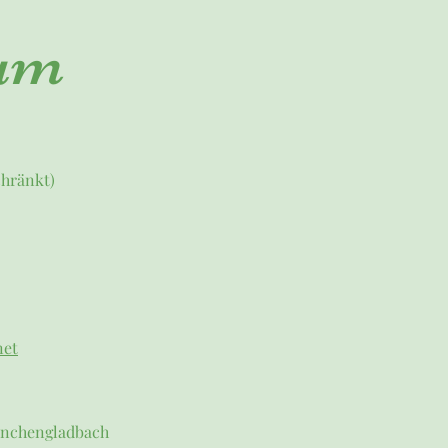
um
chränkt)
net
Mönchengladbach