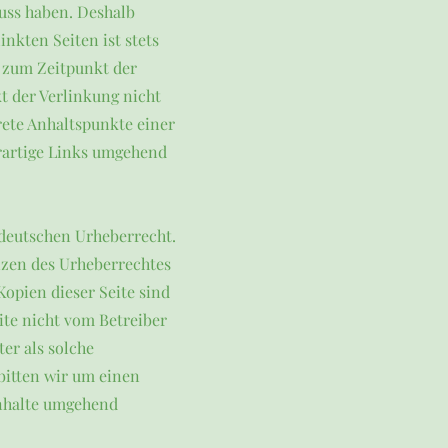
luss haben. Deshalb
nkten Seiten ist stets
n zum Zeitpunkt der
t der Verlinkung nicht
rete Anhaltspunkte einer
rartige Links umgehend
 deutschen Urheberrecht.
enzen des Urheberrechtes
opien dieser Seite sind
eite nicht vom Betreiber
er als solche
bitten wir um einen
Inhalte umgehend