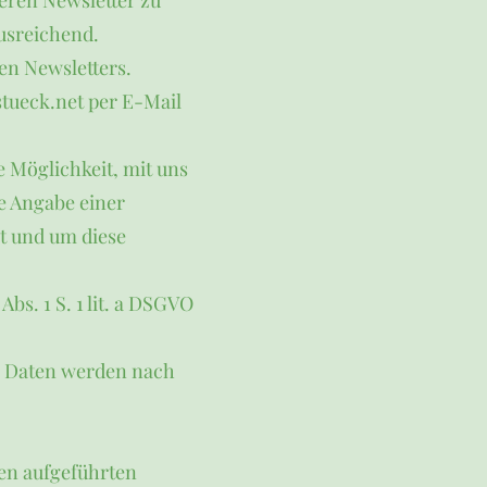
eren Newsletter zu
usreichend.
en Newsletters.
tueck.net per E-Mail
e Möglichkeit, mit uns
ie Angabe einer
t und um diese
s. 1 S. 1 lit. a DSGVO
n Daten werden nach
den aufgeführten