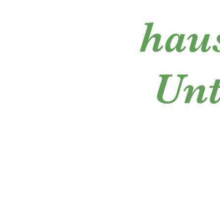
haus
Unt