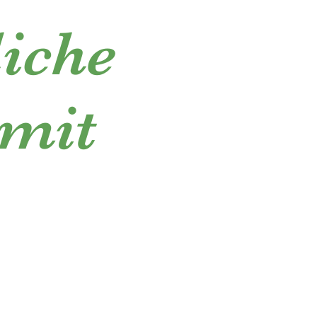
liche
 mit